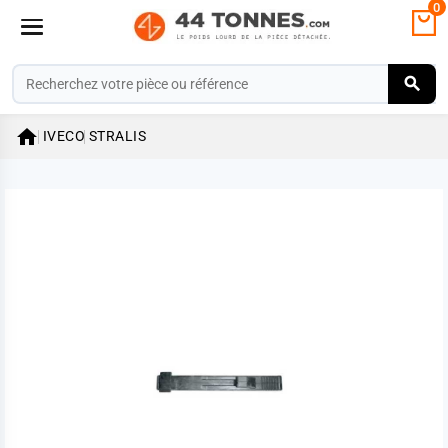
0

IVECO
STRALIS