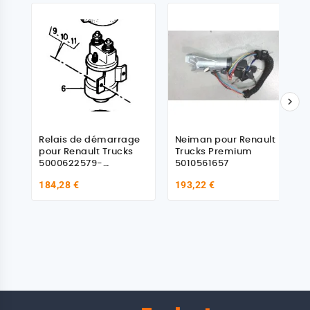

Relais de démarrage
Neiman pour Renault
pour Renault Trucks
Trucks Premium
5000622579-
5010561657
7400873962
184,28 €
193,22 €