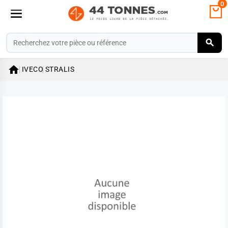
0

IVECO
STRALIS