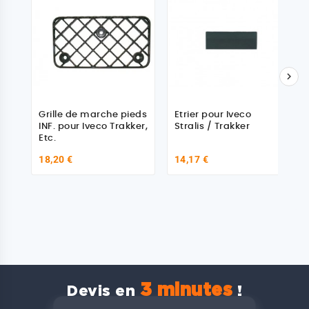

Grille de marche pieds
Etrier pour Iveco
INF. pour Iveco Trakker,
Stralis / Trakker
Etc.
18,20 €
14,17 €
3 minutes
Devis en
!