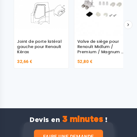

Joint de porte latéral
Valve de siège pour
gauche pour Renault
Renault Midlum /
Kérax
Premium / Magnum /
Kérax
32,66 €
52,80 €
3 minutes
Devis en
!
FAIRE UNE DEMANDE