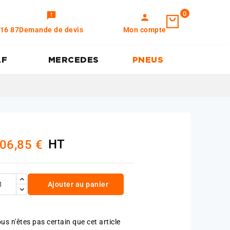
0
feedback
person
 16 87
Demande de devis
Mon compte
AF
MERCEDES
PNEUS
HT
06,85 €
Ajouter au panier
us n'êtes pas certain que cet article