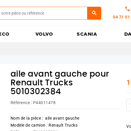
call
04 71 01
ECO
VOLVO
SCANIA
D
aile avant gauche pour
1
Renault Trucks
5010302384
Référence :
P44011478
Nom de la pièce : aile avant gauche
Modèle de camion : Renault Trucks
Vo