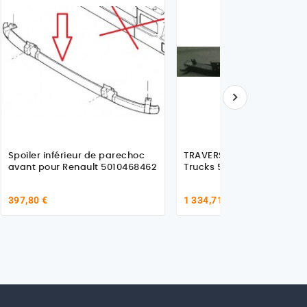

Spoiler inférieur de parechoc
TRAVERSE AVANT pour Renault
avant pour Renault 5010468462
Trucks 5010532651
397,80 €
1 334,71 €