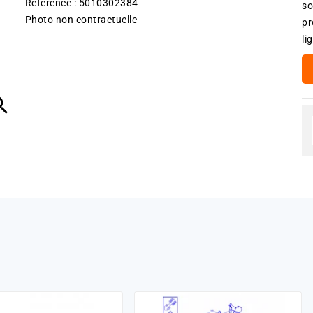
Référence : 5010302384
so
Photo non contractuelle
pr
li
