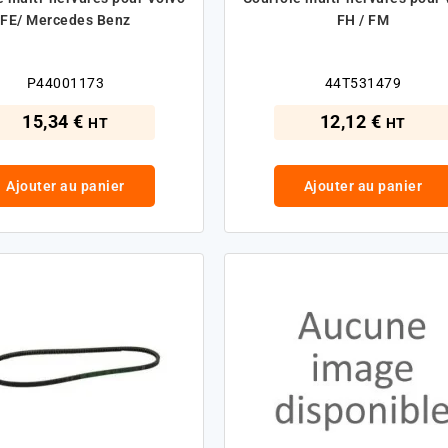
FE/ Mercedes Benz
FH / FM
P44001173
44T531479
15,34 €
12,12 €
HT
HT
Ajouter au panier
Ajouter au panier