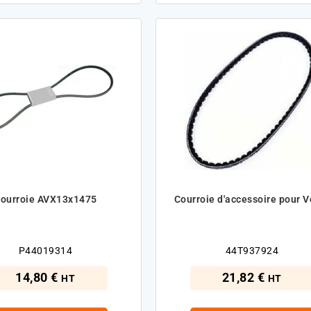
ourroie AVX13x1475
Courroie d'accessoire pour V
P44019314
44T937924
14,80 €
21,82 €
HT
HT