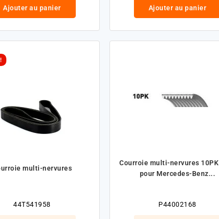
Ajouter au panier
Ajouter au panier
!
Courroie multi-nervures 10P
urroie multi-nervures
pour Mercedes-Benz...
44T541958
P44002168