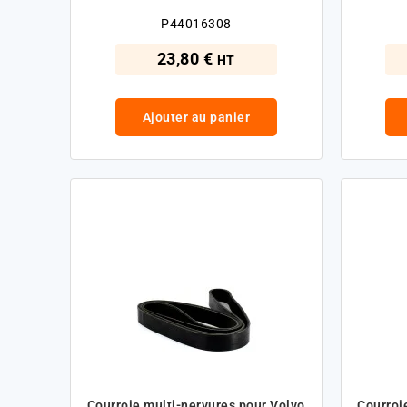
P44016308
23,80 €
HT
Ajouter au panier
Courroie multi-nervures pour Volvo
Courroi