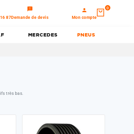
0
feedback
person
 16 87
Demande de devis
Mon compte
AF
MERCEDES
PNEUS
fs très bas.