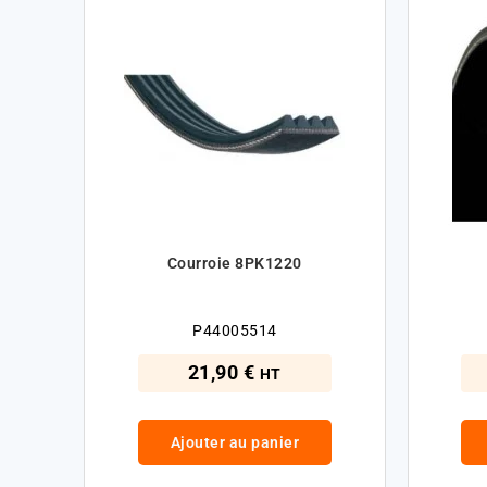
Courroie 8PK1220
P44005514
21,90 €
HT
Ajouter au panier