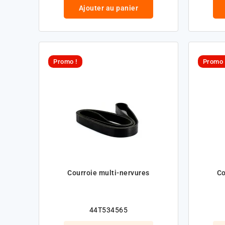
Ajouter au panier
Promo !
Promo 
Courroie multi-nervures
Co
44T534565