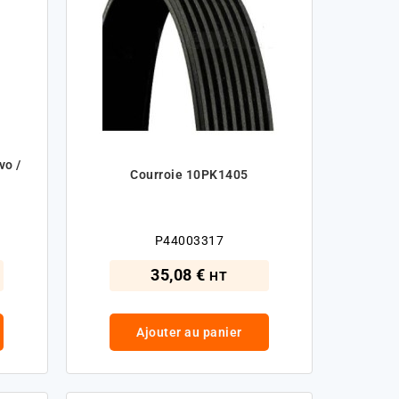
vo /
Courroie 10PK1405
P44003317
35,08 €
HT
Ajouter au panier