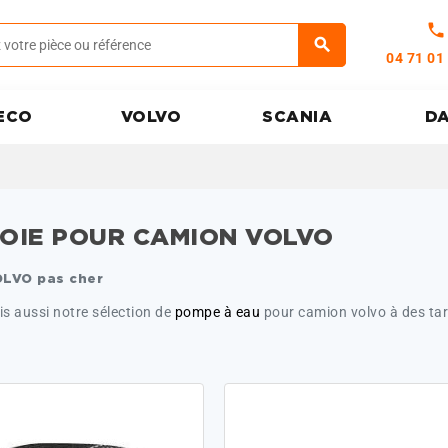
call
04 71 01
ECO
VOLVO
SCANIA
D
OIE POUR CAMION VOLVO
OLVO pas cher
s aussi notre sélection de
pompe à eau
pour camion volvo à des tari