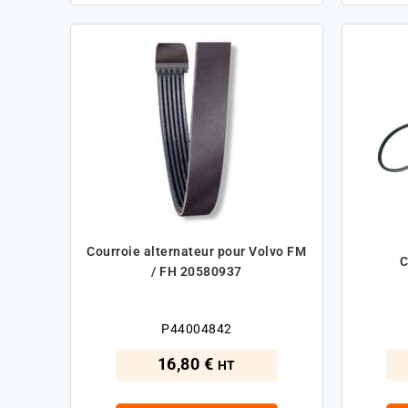
Courroie alternateur pour Volvo FM
C
/ FH 20580937
P44004842
16,80 €
HT