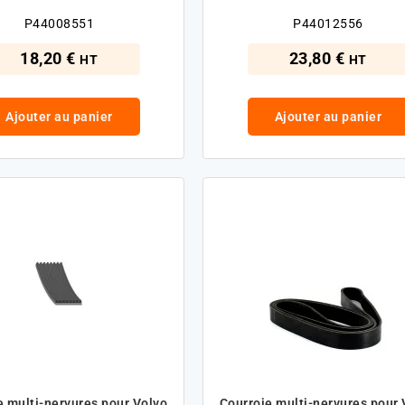
P44008551
P44012556
18,20 €
23,80 €
HT
HT
Ajouter au panier
Ajouter au panier
e multi-nervures pour Volvo
Courroie multi-nervures pour 