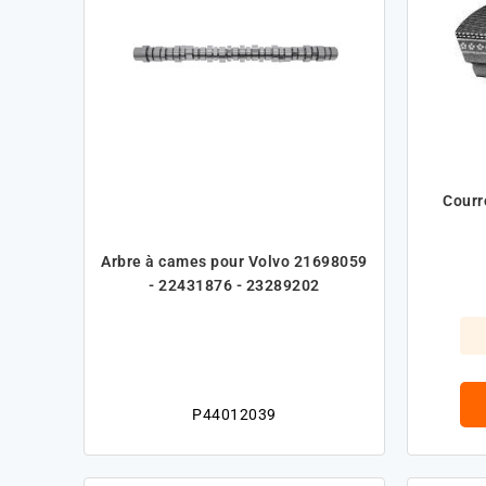
Courroie L1125 mm
Arbre à cames pour Volvo 21698059
- 22431876 - 23289202
P44012039