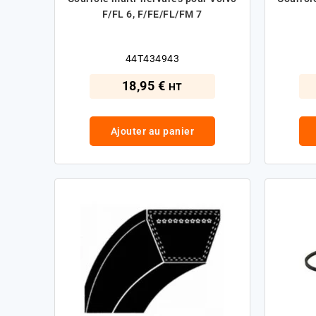
F/FL 6, F/FE/FL/FM 7
44T434943
18,95 €
HT
Ajouter au panier