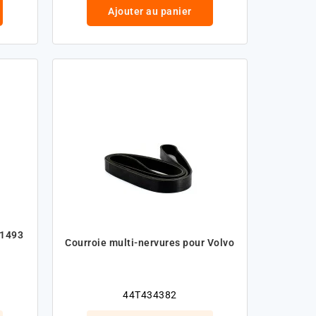
Ajouter au panier
K1493
Courroie multi-nervures pour Volvo
44T434382