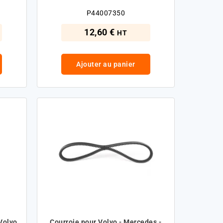
P44007350
12,60 €
HT
Ajouter au panier
Volvo
Courroie pour Volvo - Mercedes -