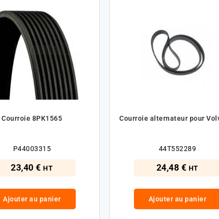
Courroie 8PK1565
Courroie alternateur pour Vol
P44003315
44T552289
23,40 €
24,48 €
HT
HT
Ajouter au panier
Ajouter au panier