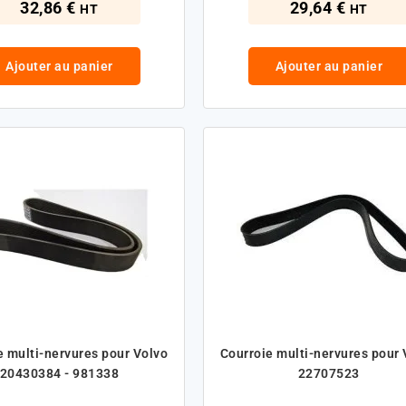
32,86 €
29,64 €
HT
HT
Ajouter au panier
Ajouter au panier
e multi-nervures pour Volvo
Courroie multi-nervures pour 
20430384 - 981338
22707523