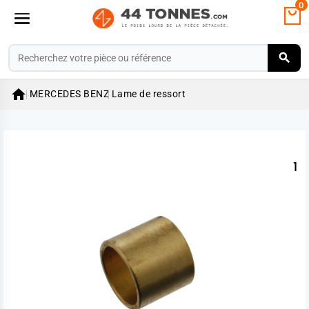
0

MERCEDES BENZ
Lame de ressort
1