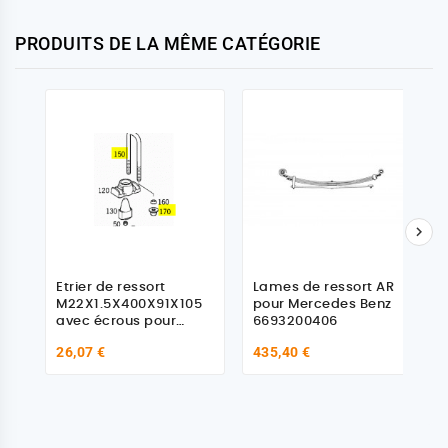
PRODUITS DE LA MÊME CATÉGORIE

Etrier de ressort
Lames de ressort AR
M22X1.5X400X91X105
pour Mercedes Benz
avec écrous pour
6693200406
Mercedes Benz
26,07 €
435,40 €
9333310125