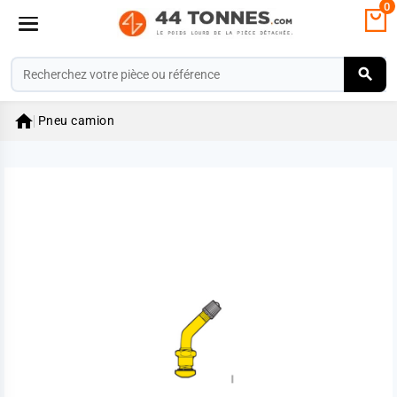
0

Pneu camion