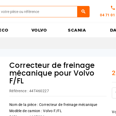
call
04 71 01
ECO
VOLVO
SCANIA
D
Correcteur de freinage
2
mécanique pour Volvo
F/FL
Référence :
44T460227
Nom de la pièce : Correcteur de freinage mécanique
Modèle de camion : Volvo F/FL
Vo