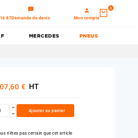
0
feedback
person
 16 87
Demande de devis
Mon compte
AF
MERCEDES
PNEUS
HT
07,60 €
Ajouter au panier
us n'êtes pas certain que cet article