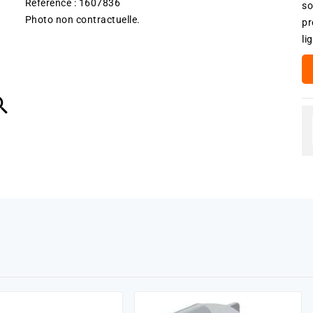
Référence : 1607836
so
Photo non contractuelle.
pr
li
