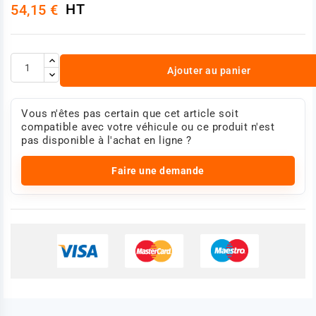
HT
54,15 €
VOLVO 5010626109 - 7401626097 - 1626097
Poids : 0,953 Kg
Photo non contractuelle
Ajouter au panier
Vous n'êtes pas certain que cet article soit
compatible avec votre véhicule ou ce produit n'est
pas disponible à l'achat en ligne ?
Faire une demande