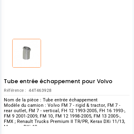
Tube entrée échappement pour Volvo
Référence :
44T463928
Nom de la pièce : Tube entrée échappement
Modèle du camion : Volvo
FM 7 - rigid & tractor, FM 7 -
rear outlet, FM 7 - vertical,
FH 12 1993-2005, FH 16 1993-,
FM 9 2001-2009, FM 10, FM 12 1998-2005, FM 13 2005-,
FMX ; Renault Trucks
Premium II TR/PR, Kerax DXi 11/13,
Magnum DXi 12
RENAULT TRUCKS 1626097 - 7401626097 - 5010626109