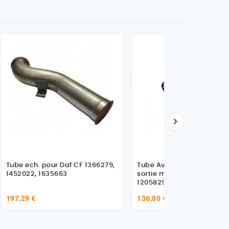

Tube ech. pour Daf CF 1366279,
Tube Avant échappemen
1452022, 1635663
sortie moteur, pour Daf
1205829
197,29 €
136,80 €