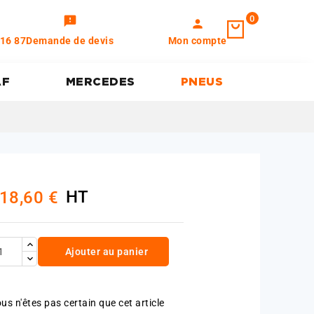
0
feedback
person
 16 87
Demande de devis
Mon compte
AF
MERCEDES
PNEUS
HT
18,60 €
Ajouter au panier
us n'êtes pas certain que cet article