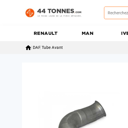
RENAULT
MAN
IV

DAF
Tube Avant