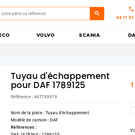
call
04 71 01
ECO
VOLVO
SCANIA
D
Tuyau d'échappement
1
pour DAF 1789125
Référence :
44T793979
Nom de la pièce : Tuyau d'échappement
Modèle de camion : DAF
Références :
Vo
DAF 1678364 - 1789125