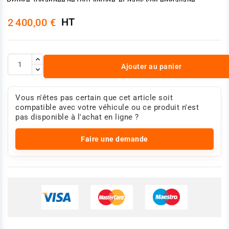
Propre, Vidangée de tout liquide, et dans son emballage
d'origine. Ce dernier devant être en bon état, propre et non
déchiré. La vieille matière ne doit avoir aucune cassure, fissure,
HT
2 400,00 €
trace de démontage interne, et aucun serrage, ou trou. Si tel
devait être le cas, la consigne serait perdue toute ou en partie.
Le remboursement total, ou partiel de la consigne, dépend de
l'état de la vieille matière et de son emballage, après son
examen dans les ateliers de rénovation de notre partenaire. Le
Ajouter au panier
retour de cette consigne se fait en nos locaux de Blavozy, port
à votre charge, et dans un délai de 30 jours maximum après
livraison.
Photo non contractuelle
Vous n'êtes pas certain que cet article soit
compatible avec votre véhicule ou ce produit n'est
pas disponible à l'achat en ligne ?
Faire une demande