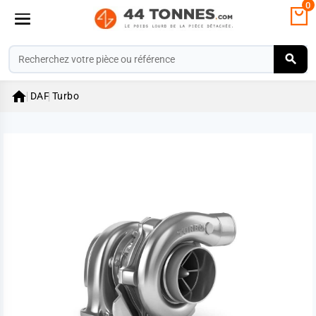
0

DAF
Turbo