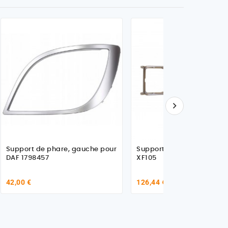

Support de phare, gauche pour
Support phare G pour Daf
DAF 1798457
XF105
42,00 €
126,44 €