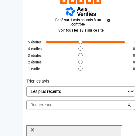
Basé sur
1
avis soumis à un
contrôle
Voir tous les avis sur ce site
5
étoiles
1
4
étoiles
0
3
étoiles
0
2
étoiles
0
1
étoile
0
Trier les avis