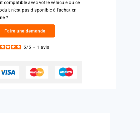
it compatible avec votre véhicule ou ce
oduit n'est pas disponible à l'achat en
gne ?
Faire une demande
5
/
5
-
1
avis