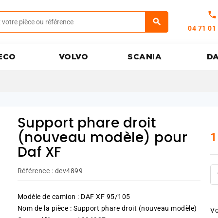
call
04 71 01
ECO
VOLVO
SCANIA
D
Support phare droit
1
(nouveau modèle) pour
Daf XF
Référence :
dev4899
Modèle de camion : DAF XF 95/105
Nom de la pièce : Support phare droit (nouveau modèle)
Vo