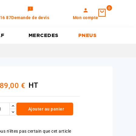
0
feedback
person
 16 87
Demande de devis
Mon compte
AF
MERCEDES
PNEUS
HT
89,00 €
Ajouter au panier
us n'êtes pas certain que cet article