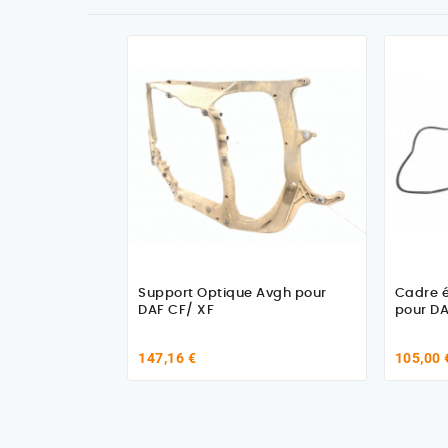
Support Optique Avgh pour
Cadre é
DAF CF/ XF
pour DA
147,16 €
105,00 