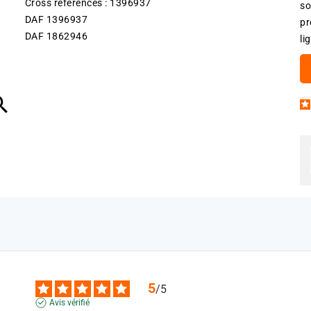
Cross références : 1396937
so
DAF 1396937
pr
DAF 1862946
li

5
/
5
Avis vérifié