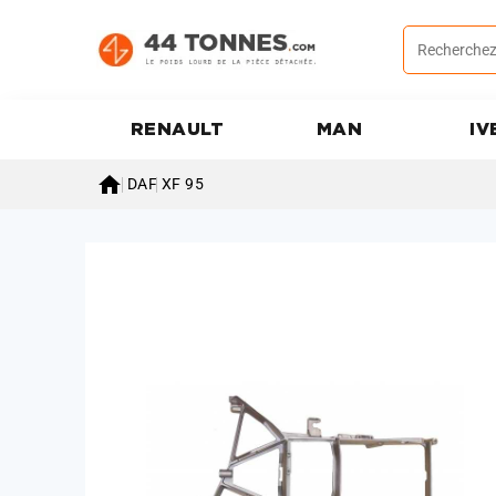
RENAULT
MAN
IV

DAF
XF 95