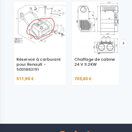

Réservoir à carburant
Chaffage de cabine
pour Renault -
24 V 9.2KW
5001863191
511,90 €
705,65 €