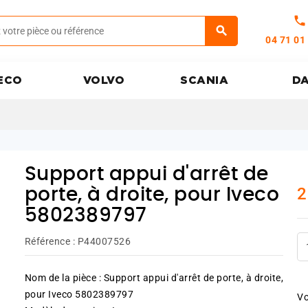
call
04 71 01
ECO
VOLVO
SCANIA
D
Support appui d'arrêt de
2
porte, à droite, pour Iveco
5802389797
Référence :
P44007526
Nom de la pièce : Support appui d'arrêt de porte, à droite,
pour Iveco 5802389797
Vo