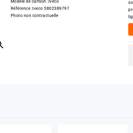
Modèle de camion :Iveco
so
Référence :Iveco 5802389797
pr
Photo non contractuelle
li
