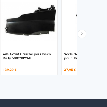

Aile Avant Gauche pour Iveco
Socle de trappe à carbur
Daily 5802382341
pour Utilitaire Fiat
139,20 €
37,95 €