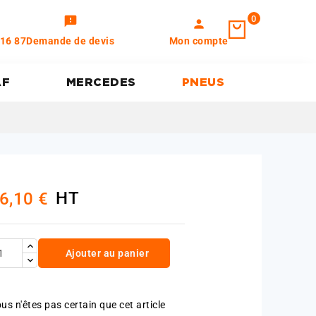
0
feedback
person
 16 87
Demande de devis
Mon compte
AF
MERCEDES
PNEUS
HT
6,10 €
Ajouter au panier
us n'êtes pas certain que cet article