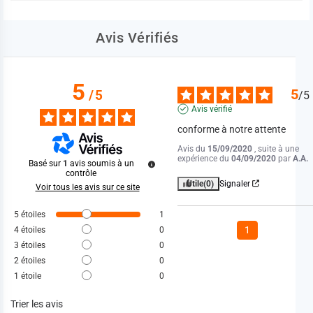
Avis Vérifiés
5
5
/
5
/
5
Avis vérifié
conforme à notre attente
Avis du
15/09/2020
, suite à une
expérience du
04/09/2020
par
A.A.
Basé sur
1
avis soumis à un
contrôle
Utile
(0)
Signaler
Voir tous les avis sur ce site
5
étoiles
1
1
4
étoiles
0
3
étoiles
0
2
étoiles
0
1
étoile
0
Trier les avis