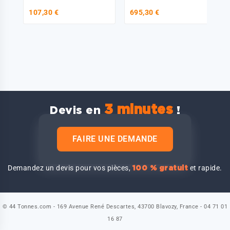
107,30 €
695,30 €
3 minutes
Devis en
!
FAIRE UNE DEMANDE
Demandez un devis pour vos pièces,
et rapide.
100 % gratuit
© 44 Tonnes.com - 169 Avenue René Descartes, 43700 Blavozy, France - 04 71 01
16 87