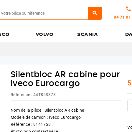
call
04 71 01
ECO
VOLVO
SCANIA
D
Silentbloc AR cabine pour
5
Iveco Eurocargo
Référence :
44T853373
Nom de la pièce : Silentbloc AR cabine
Modèle de camion : Iveco Eurocargo
Référence : 8141758
Vo
Photo non contractuelle