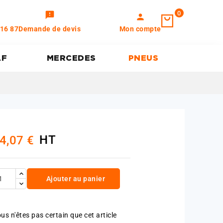
0
feedback
person
 16 87
Demande de devis
Mon compte
AF
MERCEDES
PNEUS
HT
4,07 €
Ajouter au panier
us n'êtes pas certain que cet article