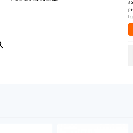
so
pr
li
