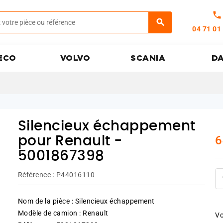
call
04 71 01
ECO
VOLVO
SCANIA
D
Silencieux échappement
6
pour Renault -
5001867398
Référence :
P44016110
Nom de la pièce : Silencieux échappement
Modèle de camion : Renault
Vo