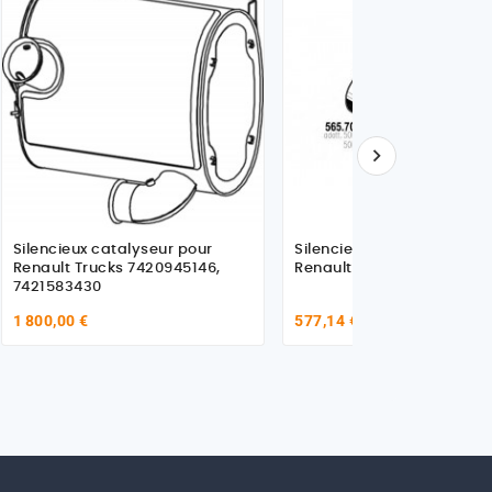

Silencieux catalyseur pour
Silencieux échappement 
Renault Trucks 7420945146,
Renault Gamme R 500074
7421583430
1 800,00 €
577,14 €