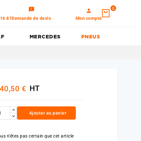
0
feedback
person
 16 87
Demande de devis
Mon compte
AF
MERCEDES
PNEUS
HT
40,50 €
Ajouter au panier
us n'êtes pas certain que cet article