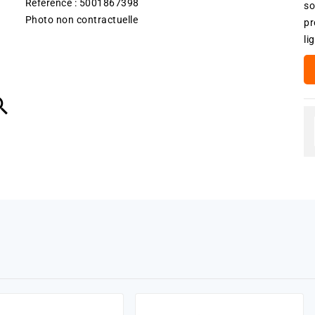
Référence : 5001867398
so
Photo non contractuelle
pr
li
