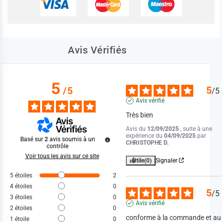
Avis Vérifiés
5
5
/
5
/
5
Avis vérifié
Très bien
Avis du
12/09/2025
, suite à une
expérience du
04/09/2025
par
Basé sur
2
avis soumis à un
CHRISTOPHE D.
contrôle
Voir tous les avis sur ce site
Utile
(0)
Signaler
5
étoiles
2
4
étoiles
0
5
/
5
3
étoiles
0
Avis vérifié
2
étoiles
0
conforme à la commande et au 
1
étoile
0