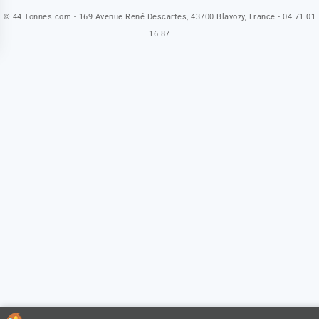
© 44 Tonnes.com - 169 Avenue René Descartes, 43700 Blavozy, France - 04 71 01
16 87