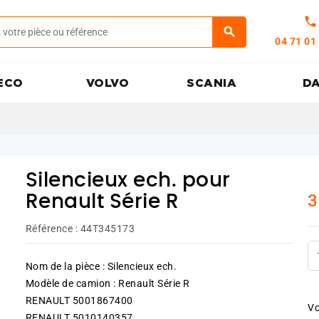
call
04 71 01
ECO
VOLVO
SCANIA
D
Silencieux ech. pour
3
Renault Série R
Référence :
44T345173
Nom de la pièce : Silencieux ech.
Modèle de camion : Renault Série R
RENAULT 5001867400
Vo
RENAULT 5010140357