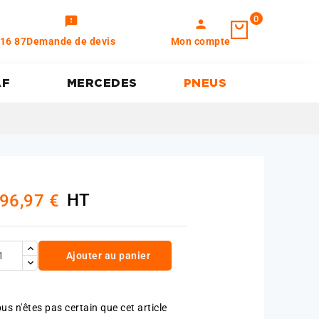
0
feedback
person
 16 87
Demande de devis
Mon compte
AF
MERCEDES
PNEUS
HT
96,97 €
Ajouter au panier
us n'êtes pas certain que cet article