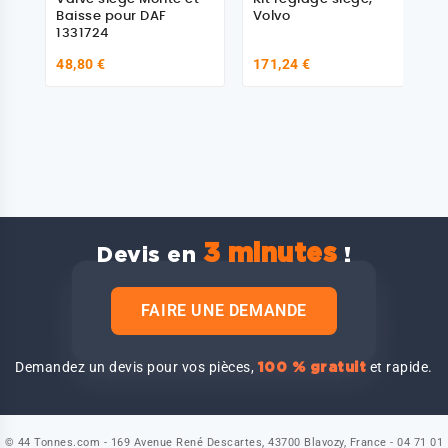
Baisse pour DAF
Volvo
1331724
48,80 €
171,24 €
3 minutes
Devis en
!
FAIRE UNE DEMANDE
Demandez un devis pour vos pièces,
et rapide.
100 % gratuit
© 44 Tonnes.com - 169 Avenue René Descartes, 43700 Blavozy, France - 04 71 01