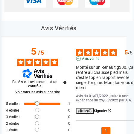
Avis Vérifiés
5
5
/
5
/
5
Avis vérifié
Monté sur un Renault g300. Ça 
rentre au chausse pied mais 
c'est le top en rapport avec le 
Basé sur
1
avis soumis à un
siège d'origine. Mon dos vous di
contrôle
merci
Voir tous les avis sur ce site
Avis du
01/07/2022
, suite à une
expérience du
29/05/2022
par
A.A.
5
étoiles
1
4
étoiles
0
Utile
(0)
Signaler
3
étoiles
0
2
étoiles
0
1
étoile
0
1