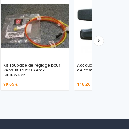

Kit soupape de réglage pour
Accoudoirs SP6, SP7 pour 
Renault Trucks Kerax
de camion
5001857895
99,65 €
118,26 €