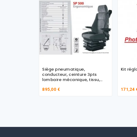
Siège pneumatique,
Kit rég
conducteur, ceinture 3pts
lombaire mécanique, tissu,
avec accoudoirs, entraxe 216
895,00 €
171,24 
et coloris gris