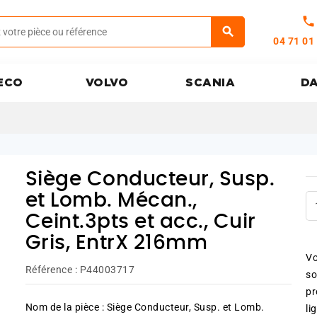
call
04 71 01
ECO
VOLVO
SCANIA
D
Siège Conducteur, Susp.
et Lomb. Mécan.,
Ceint.3pts et acc., Cuir
Gris, EntrX 216mm
Vo
Référence :
P44003717
so
pr
Nom de la pièce : Siège Conducteur, Susp. et Lomb.
li