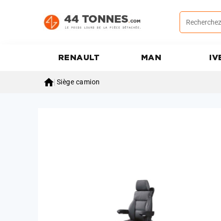
RENAULT
MAN
IV

Siège camion