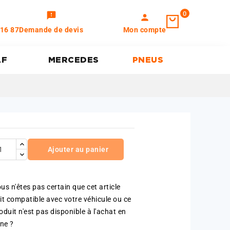
0
feedback
person
 16 87
Demande de devis
Mon compte
AF
MERCEDES
PNEUS
Ajouter au panier
us n'êtes pas certain que cet article
it compatible avec votre véhicule ou ce
oduit n'est pas disponible à l'achat en
gne ?