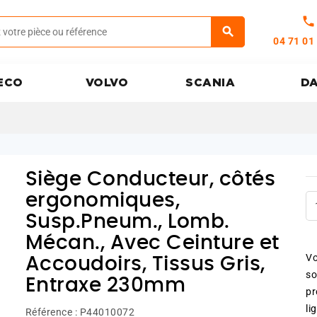
call
04 71 01
ECO
VOLVO
SCANIA
D
Siège Conducteur, côtés
ergonomiques,
Susp.Pneum., Lomb.
Mécan., Avec Ceinture et
Vo
Accoudoirs, Tissus Gris,
so
Entraxe 230mm
pr
li
Référence :
P44010072