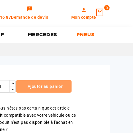
0
feedback
person
 16 87
Demande de devis
Mon compte
AF
MERCEDES
PNEUS
Ajouter au panier
us n'êtes pas certain que cet article
it compatible avec votre véhicule ou ce
oduit n'est pas disponible à l'achat en
gne ?