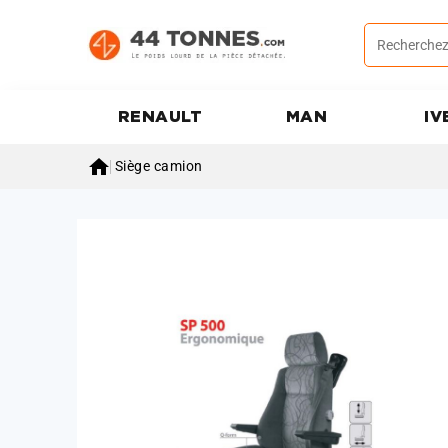
RENAULT
MAN
IV

Siège camion