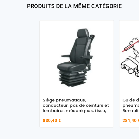
PRODUITS DE LA MÊME CATÉGORIE
Siège pneumatique,
Guide d
conducteur, pas de ceinture et
pneuma
lombaires mécaniques, tissu,
Renault
avec accoudoirs, entraxe 216
830,40 €
281,40 
et coloris gris