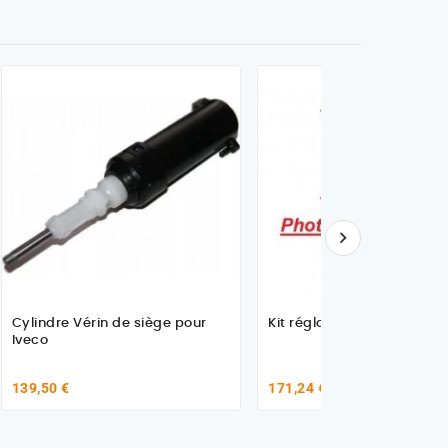

Cylindre Vérin de siège pour
Kit réglage siège, Volvo
Iveco
139,50 €
171,24 €