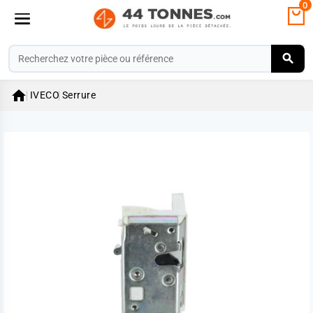
0

IVECO
Serrure