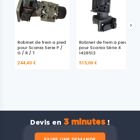

Robinet de frein a pied
Robinet de frein a pied
pour Scania Serie P /
pour Scania Série 4
G / R / T
1428512
244,40 €
515,00 €
3 minutes
Devis en
!
FAIRE UNE DEMANDE