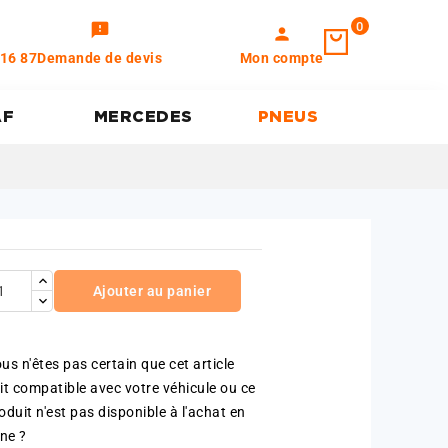
0
feedback
person
 16 87
Demande de devis
Mon compte
AF
MERCEDES
PNEUS
Ajouter au panier
us n'êtes pas certain que cet article
it compatible avec votre véhicule ou ce
oduit n'est pas disponible à l'achat en
gne ?