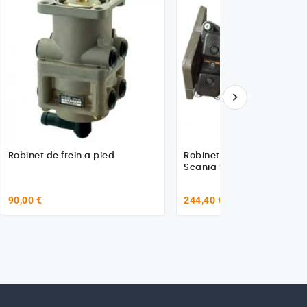

Robinet de frein a pied
Robinet de frein a pied po
Scania Serie P / G / R / T
90,00 €
244,40 €