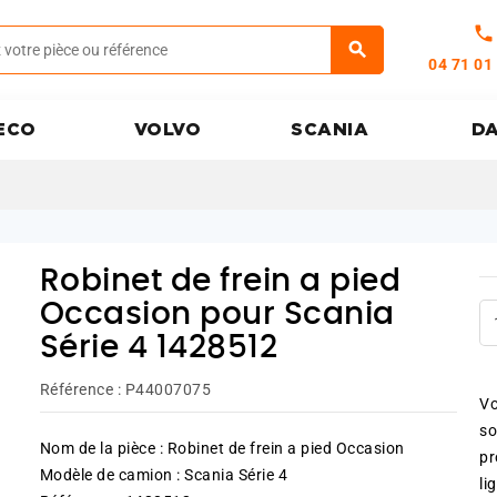
call
04 71 01
ECO
VOLVO
SCANIA
D
Robinet de frein a pied
Occasion pour Scania
Série 4 1428512
Référence :
P44007075
Vo
so
Nom de la pièce : Robinet de frein a pied Occasion
pr
Modèle de camion : Scania Série 4
li