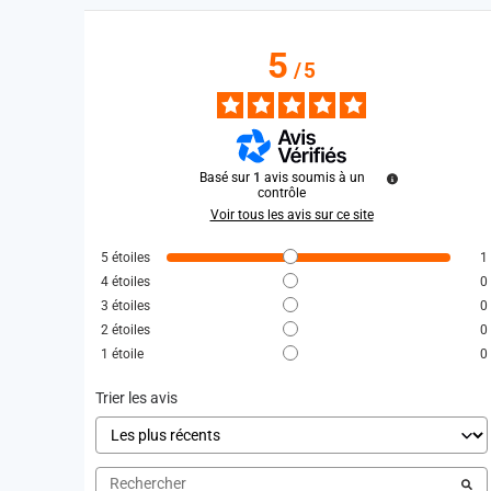
5
/
5
Basé sur
1
avis soumis à un
contrôle
Voir tous les avis sur ce site
5
étoiles
1
4
étoiles
0
3
étoiles
0
2
étoiles
0
1
étoile
0
Trier les avis