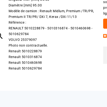
so
Diamètre [mm] 95.00
pr
Modèle de camion : Renault Midlum, Premium /TR/PR,
li
Premium II TR/PR/ DXi 7, Kerax /DXi 11/13
Référence :
RENAULT 5010228879 - 5010316874 - 5010460698 -

5010629784
VOLVO 25379097
Photo non contractuelle.
Renault 5010228879
Renault 5010316874
Renault 5010460698
Renault 5010629784