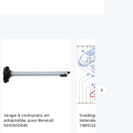

Jauge à carburant, en
Guidage inférieur de port
adaptable, pour Renault
latérale G pour Renault-
5010505445
7485122176