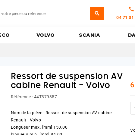
call
04 71 01
ECO
VOLVO
SCANIA
D
Ressort de suspension AV
6
cabine Renault - Volvo
Référence :
44T379857
Nom de la pièce : Ressort de suspension AV cabine
Renault - Volvo
Longueur max. [mm] 150.00
Vo
longueur min. [mm] 84.00