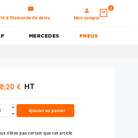
0
feedback
person
 16 87
Demande de devis
Mon compte
AF
MERCEDES
PNEUS
HT
8,20 €
Ajouter au panier
us n'êtes pas certain que cet article