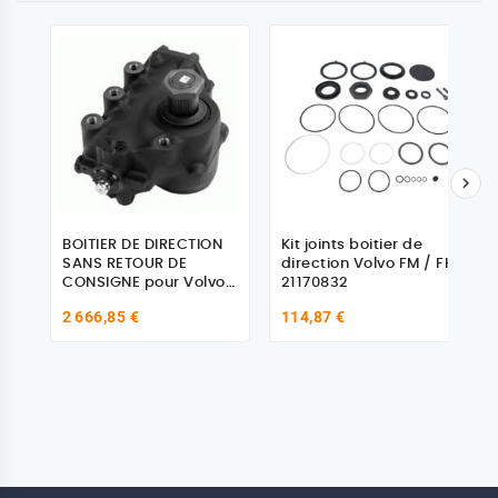

BOITIER DE DIRECTION
Kit joints boitier de
SANS RETOUR DE
direction Volvo FM / FH
CONSIGNE pour Volvo
21170832
250351
2 666,85 €
114,87 €