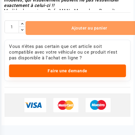
exactement à celui-ci !!
Modèle de camion : Daf - MAN - Mercedes - Renault -
Scania -Volvo
Référence :
DAF 0856252 - 856252
Ajouter au panier
MAN 82461026005
MERCEDES 6344600025 - A6344600025
RENAULT 7408196553
Vous n'êtes pas certain que cet article soit
SCANIA 478568
compatible avec votre véhicule ou ce produit n'est
VOLVO 3035325 - 8196553 - 9518685
pas disponible à l'achat en ligne ?
Photo non contractuelle
Faire une demande