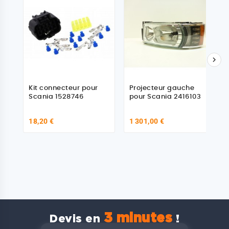

Kit connecteur pour
Projecteur gauche
Scania 1528746
pour Scania 2416103
18,20 €
1 301,00 €
3 minutes
Devis en
!