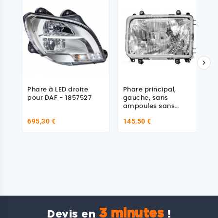

Phare à LED droite
Phare principal,
pour DAF - 1857527
gauche, sans
ampoules sans
moteur pour DAF
695,30 €
145,50 €
1227608
3 minutes
Devis en
!