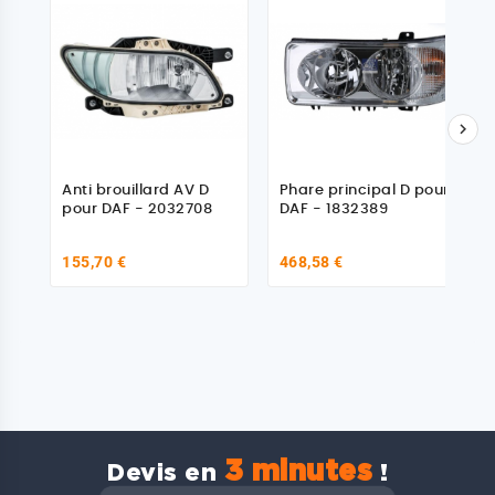

Anti brouillard AV D
Phare principal D pour
pour DAF - 2032708
DAF - 1832389
155,70 €
468,58 €
3 minutes
Devis en
!