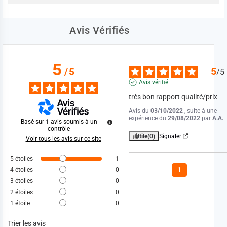
Avis Vérifiés
5
5
/
5
/
5
Avis vérifié
très bon rapport qualité/prix
Avis du
03/10/2022
, suite à une
expérience du
29/08/2022
par
A.A.
Basé sur
1
avis soumis à un
contrôle
Utile
(0)
Signaler
Voir tous les avis sur ce site
5
étoiles
1
1
4
étoiles
0
3
étoiles
0
2
étoiles
0
1
étoile
0
Trier les avis