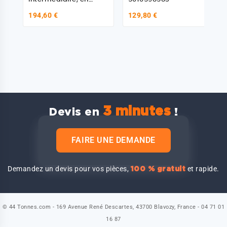
Adaptable, pour
194,60 €
129,80 €
Renault
3 minutes
Devis en
!
FAIRE UNE DEMANDE
Demandez un devis pour vos pièces,
et rapide.
100 % gratuit
© 44 Tonnes.com - 169 Avenue René Descartes, 43700 Blavozy, France - 04 71 01
16 87