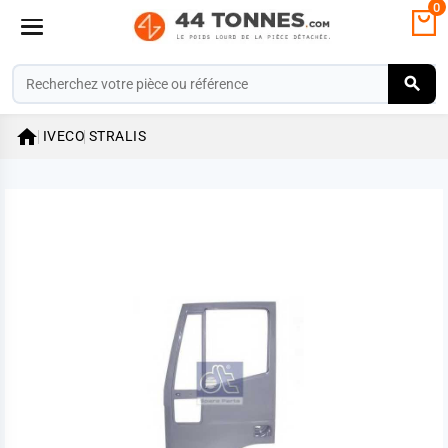
0

IVECO
STRALIS