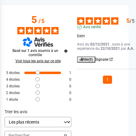
5
5
/
5
/
5
Avis vérifié
bien
Avis du
02/12/2021
, suite à une
expérience du
22/10/2021
par
A.A.
Basé sur
1
avis soumis à un
contrôle
Utile
(0)
Signaler
Voir tous les avis sur ce site
5
étoiles
1
1
4
étoiles
0
3
étoiles
0
2
étoiles
0
1
étoile
0
Trier les avis