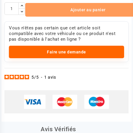
Renault 7485009894
Volvo 20833355
Ajouter au panier
Volvo 20834409
Volvo 20997647
Volvo 21417491
Vous n'êtes pas certain que cet article soit
Volvo 3801164
compatible avec votre véhicule ou ce produit n'est
Volvo 3801244
pas disponible à l'achat en ligne ?
Volvo 3801577
Volvo 85003894
Volvo 85009894
Faire une demande
Photo non contractuelle
5
/
5
-
1
avis
Avis Vérifiés