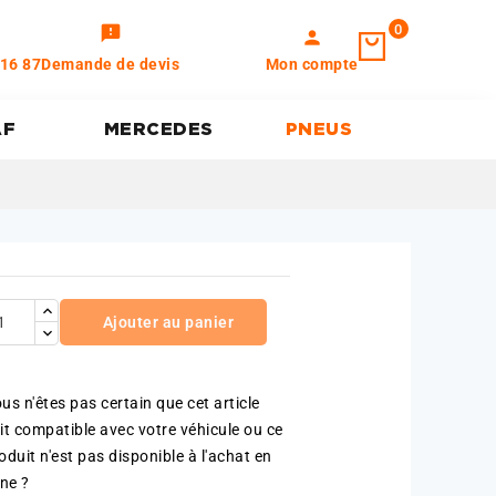
0
feedback
person
 16 87
Demande de devis
Mon compte
AF
MERCEDES
PNEUS
Ajouter au panier
us n'êtes pas certain que cet article
it compatible avec votre véhicule ou ce
oduit n'est pas disponible à l'achat en
gne ?