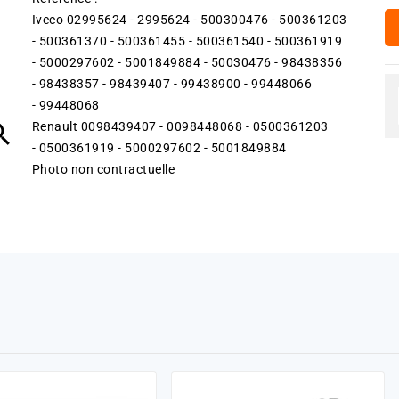
Iveco 02995624 - 2995624 - 500300476 - 500361203
- 500361370 - 500361455 - 500361540 - 500361919
- 5000297602 - 5001849884 - 50030476 - 98438356
- 98438357 - 98439407 - 99438900 - 99448066
- 99448068

Renault 0098439407 - 0098448068 - 0500361203
- 0500361919 - 5000297602 - 5001849884
Photo non contractuelle