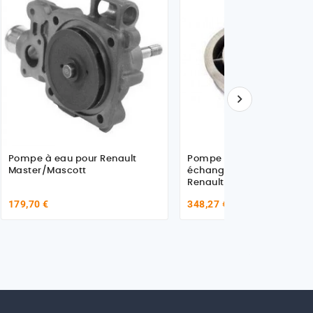

Pompe à eau pour Renault
Pompe à eau pour origine
Master/Mascott
échange standard pour
Renault Premium 50018
179,70 €
348,27 €