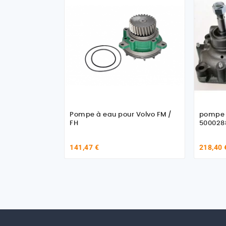
Pompe à eau pour Volvo FM /
pompe 
FH
500028
141,47 €
218,40 