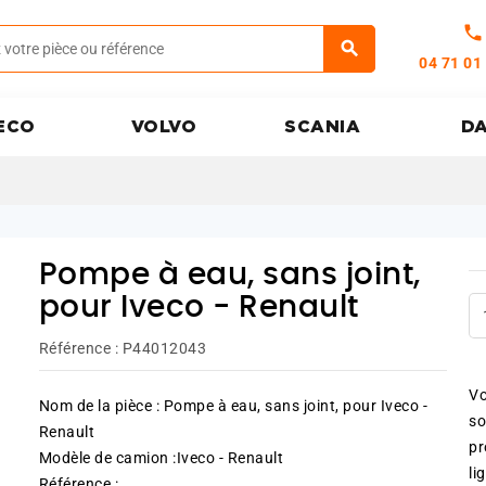
call
04 71 01
ECO
VOLVO
SCANIA
D
Pompe à eau, sans joint,
pour Iveco - Renault
Référence :
P44012043
Vo
Nom de la pièce : Pompe à eau, sans joint, pour Iveco -
so
Renault
pr
Modèle de camion :Iveco - Renault
li
Référence :