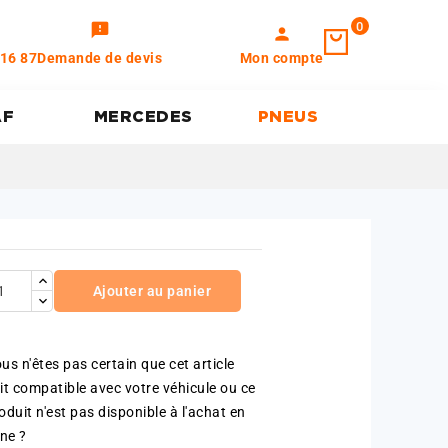
0
feedback
person
 16 87
Demande de devis
Mon compte
AF
MERCEDES
PNEUS
Ajouter au panier
us n'êtes pas certain que cet article
it compatible avec votre véhicule ou ce
oduit n'est pas disponible à l'achat en
gne ?