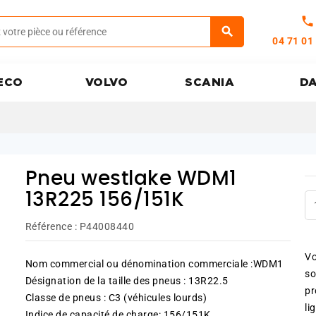
call
04 71 01
ECO
VOLVO
SCANIA
D
Pneu westlake WDM1
13R225 156/151K
Référence :
P44008440
Vo
Nom commercial ou dénomination commerciale :WDM1
so
Désignation de la taille des pneus : 13R22.5
pr
Classe de pneus : C3 (véhicules lourds)
li
Indice de capacité de charge: 156/151K