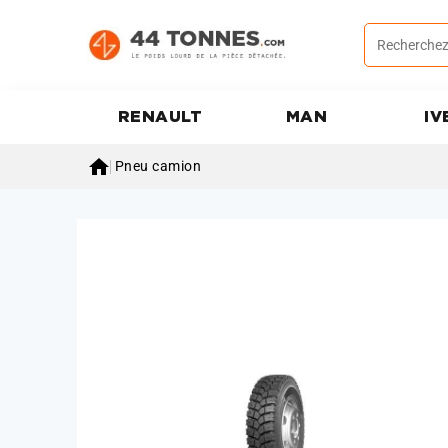
RENAULT
MAN
IV

Pneu camion