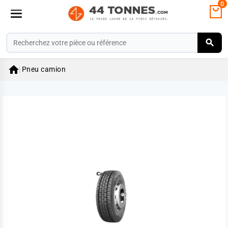
0

Pneu camion