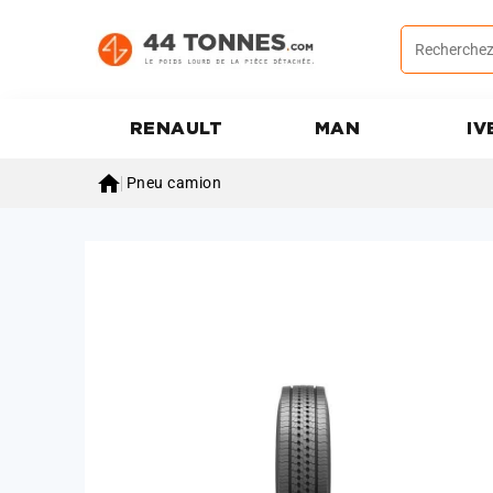
RENAULT
MAN
IV

Pneu camion