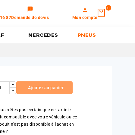
0
feedback
person
 16 87
Demande de devis
Mon compte
AF
MERCEDES
PNEUS
Ajouter au panier
us n'êtes pas certain que cet article
it compatible avec votre véhicule ou ce
oduit n'est pas disponible à l'achat en
gne ?