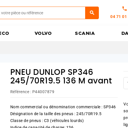
call
04 71 01
ECO
VOLVO
SCANIA
D
PNEU DUNLOP SP346
245/70R19.5 136 M avant
Référence :
P44007879
Vo
Nom commercial ou dénomination commerciale : SP346
so
Désignation de la taille des pneus : 245/70R19.5
pr
Classe de pneus : C3 (véhicules lourds)
li
Indice de capacité de charge: 136