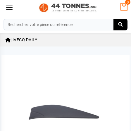
0

IVECO
DAILY