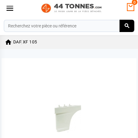
0

DAF
XF 105