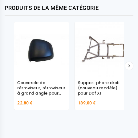
PRODUITS DE LA MÊME CATÉGORIE

Couvercle de
Support phare droit
rétroviseur, rétroviseur
(nouveau modèle)
à grand angle pour
pour Daf XF
DAF CF 65 IV, CF 75 IV,
22,80 €
189,00 €
CF 85 IV, XF 95/105