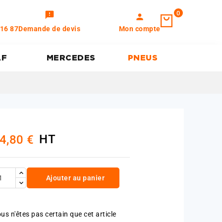
0
feedback
person
 16 87
Demande de devis
Mon compte
AF
MERCEDES
PNEUS
HT
4,80 €
Ajouter au panier
us n'êtes pas certain que cet article