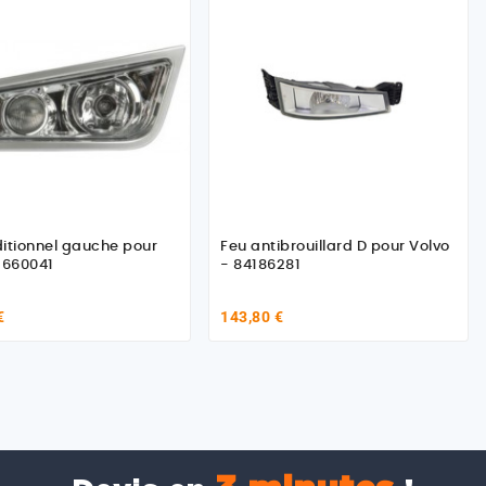
itionnel gauche pour
Feu antibrouillard D pour Volvo
1660041
- 84186281
€
143,80 €