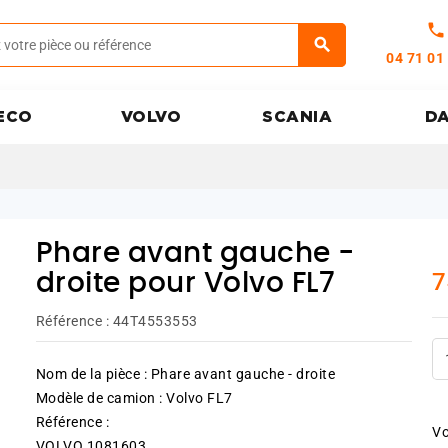
call
04 71 01
ECO
VOLVO
SCANIA
D
Phare avant gauche -
7
droite pour Volvo FL7
Référence :
44T4553553
Nom de la pièce : Phare avant gauche - droite
Modèle de camion : Volvo FL7
Référence :
Vo
VOLVO 1081603