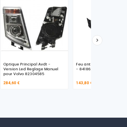

Optique Principal Avdt -
Feu antibrouillard G pour 
Version Led Reglage Manuel
- 84186279
pour Volvo 82304585
284,60 €
143,80 €