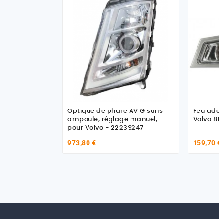
Optique de phare AV G sans
Feu add
ampoule, réglage manuel,
Volvo 8
pour Volvo - 22239247
973,80 €
159,70 