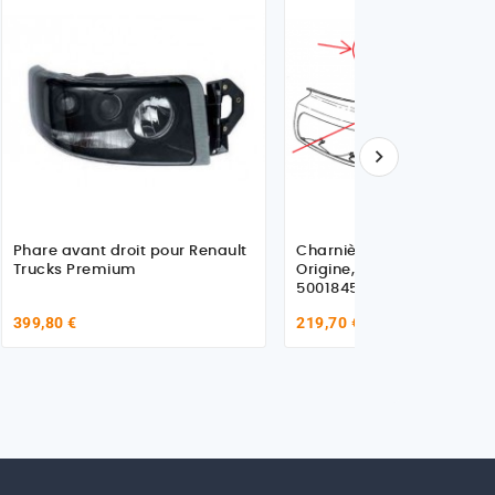

Phare avant droit pour Renault
Charnière de phare Gauch
Trucks Premium
Origine, pour Renault
5001845531
399,80 €
219,70 €