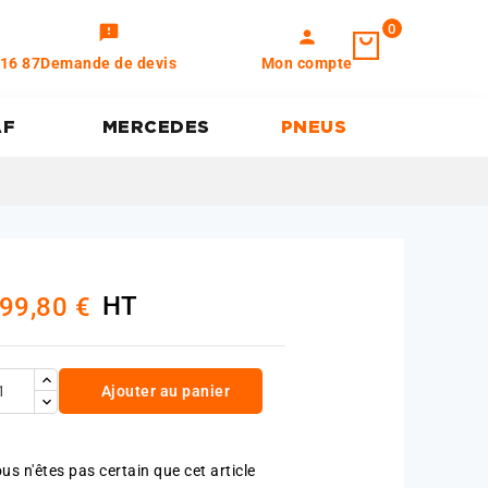
0
feedback
person
 16 87
Demande de devis
Mon compte
AF
MERCEDES
PNEUS
HT
99,80 €
Ajouter au panier
us n'êtes pas certain que cet article