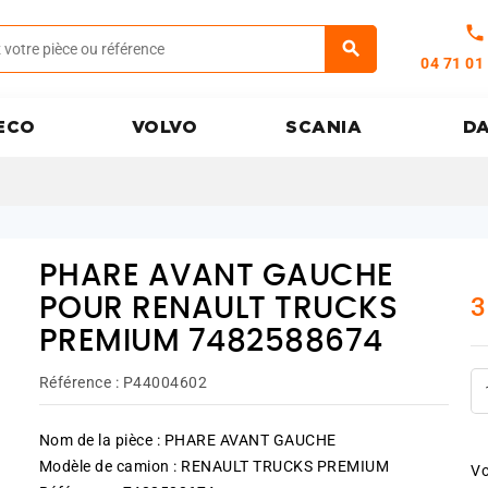
call
04 71 01
ECO
VOLVO
SCANIA
D
PHARE AVANT GAUCHE
3
POUR RENAULT TRUCKS
PREMIUM 7482588674
Référence :
P44004602
Nom de la pièce : PHARE AVANT GAUCHE
Modèle de camion : RENAULT TRUCKS PREMIUM
Vo