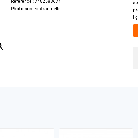
Référence : 7482588674
so
Photo non contractuelle
pr
li
