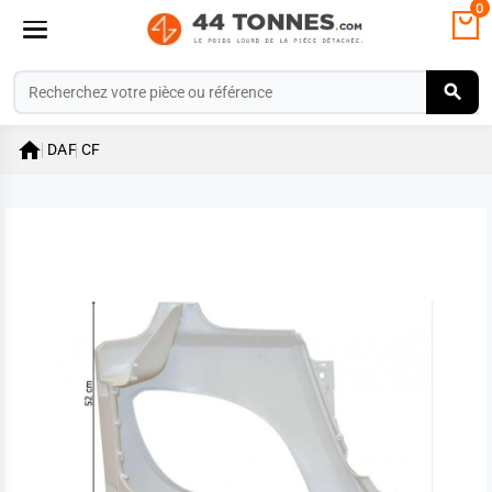
0

DAF
CF