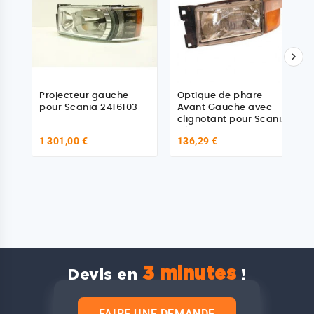

Projecteur gauche
Optique de phare
pour Scania 2416103
Avant Gauche avec
clignotant pour Scania
Série R
1 301,00 €
136,29 €
3 minutes
Devis en
!
FAIRE UNE DEMANDE