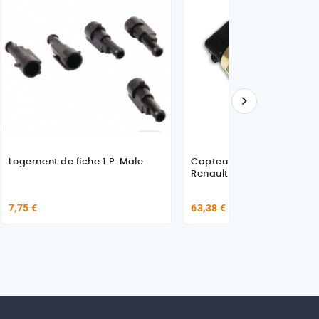

Logement de fiche 1 P. Male
Capteur de température 
Renault Trucks 50006915
7,75 €
63,38 €