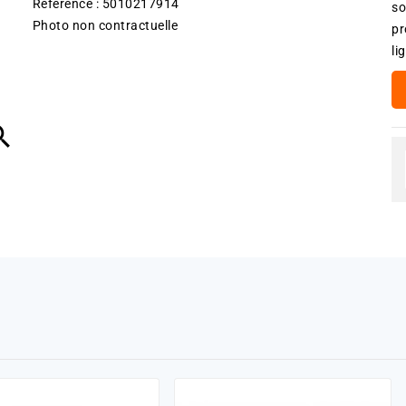
Référence : 5010217914
so
Photo non contractuelle
pr
li
