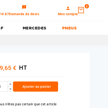
0
feedback
person
 16 87
Demande de devis
Mon compte
AF
MERCEDES
PNEUS
HT
9,65 €
Ajouter au panier
us n'êtes pas certain que cet article