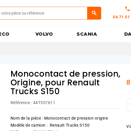
call
04 71 01
ECO
VOLVO
SCANIA
D
Monocontact de pression,
8
Origine, pour Renault
Trucks S150
Référence :
44T357611
Nom de la pièce : Monocontact de pression origine
Modèle de camion : Renault Trucks S150
Vo