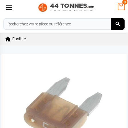
0

Fusible