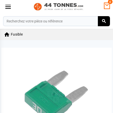
0

Fusible