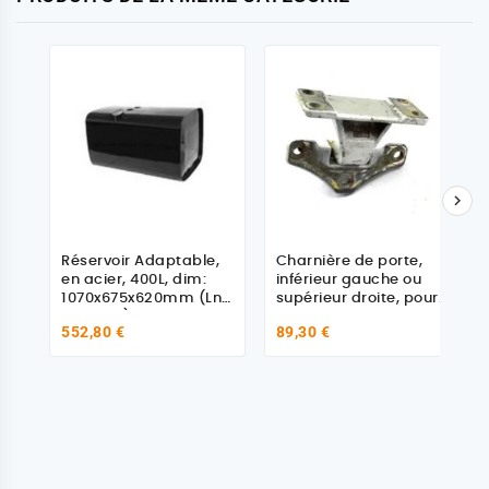

Réservoir Adaptable,
Charnière de porte,
en acier, 400L, dim:
inférieur gauche ou
1070x675x620mm (Lng
supérieur droite, pour
xlrg x ep)
RENAULT - DAF -
552,80 €
89,30 €
VOLVO